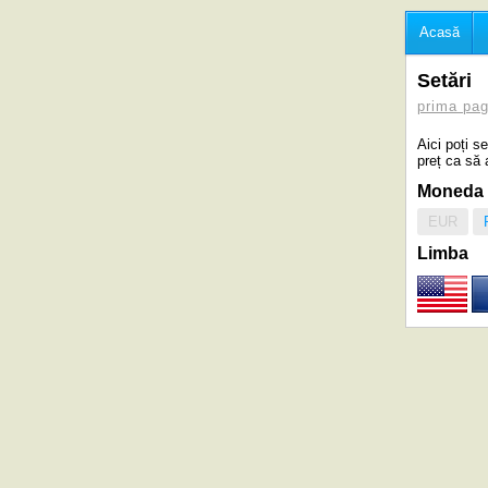
Acasă
Setări
prima pag
Aici poți s
preț ca să 
Moneda
EUR
Limba