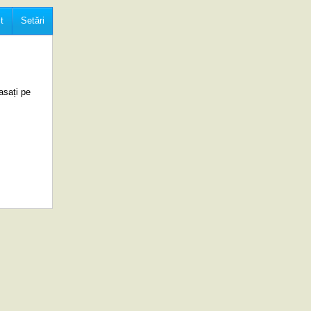
t
Setări
asați pe