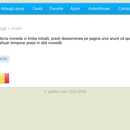
Adaugă anunţ
Caută
Favorite
Ajutor
Autentificare
Contac
ină
» setări
electa moneda si limba inițială, puteți deasemenea pe pagina unui anunț să ap
afișati temporar prețul in altă monedă
RON
© publiro.com 2012-2026