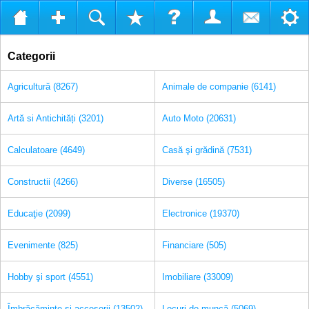
Categorii
Agricultură (8267)
Animale de companie (6141)
Artă si Antichități (3201)
Auto Moto (20631)
Calculatoare (4649)
Casă şi grădină (7531)
Constructii (4266)
Diverse (16505)
Educaţie (2099)
Electronice (19370)
Evenimente (825)
Financiare (505)
Hobby şi sport (4551)
Imobiliare (33009)
Îmbrăcăminte şi accesorii (13502)
Locuri de muncă (5069)