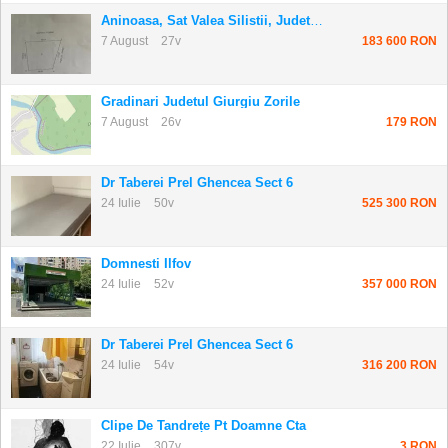
Aninoasa, Sat Valea Silistii, Judetul Arges
7 August
27v
183 600 RON
Gradinari Judetul Giurgiu Zorile
7 August
26v
179 RON
Dr Taberei Prel Ghencea Sect 6
24 Iulie
50v
525 300 RON
Domnesti Ilfov
24 Iulie
52v
357 000 RON
Dr Taberei Prel Ghencea Sect 6
24 Iulie
54v
316 200 RON
Clipe De Tandrețe Pt Doamne Cta
22 Iulie
307v
3 RON