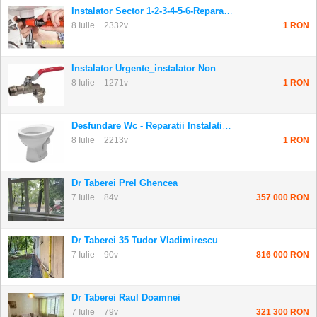
Instalator Sector 1-2-3-4-5-6-Reparatii Insta...
8 Iulie
2332v
1 RON
Instalator Urgente_instalator Non Stop, Secto...
8 Iulie
1271v
1 RON
Desfundare Wc - Reparatii Instalatii Tehnico ...
8 Iulie
2213v
1 RON
Dr Taberei Prel Ghencea
7 Iulie
84v
357 000 RON
Dr Taberei 35 Tudor Vladimirescu Scoala 197
7 Iulie
90v
816 000 RON
Dr Taberei Raul Doamnei
7 Iulie
79v
321 300 RON