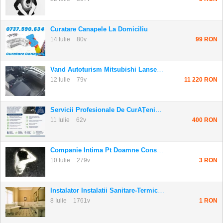
Curatare Canapele La Domiciliu
14 Iulie
80v
99 RON
Vand Autoturism Mitsubishi Lanser 2007
12 Iulie
79v
11 220 RON
Servicii Profesionale De CurĂȚenie ScĂri De B...
11 Iulie
62v
400 RON
Companie Intima Pt Doamne Constanța
10 Iulie
279v
3 RON
Instalator Instalatii Sanitare-Termice, Bucur...
8 Iulie
1761v
1 RON