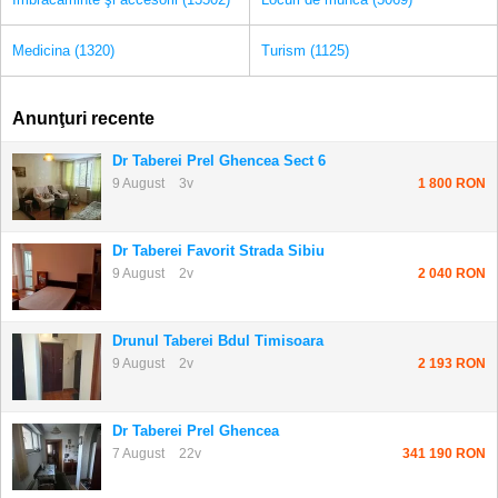
Medicina (1320)
Turism (1125)
Anunţuri recente
Dr Taberei Prel Ghencea Sect 6
9 August
3v
1 800 RON
Dr Taberei Favorit Strada Sibiu
9 August
2v
2 040 RON
Drunul Taberei Bdul Timisoara
9 August
2v
2 193 RON
Dr Taberei Prel Ghencea
7 August
22v
341 190 RON