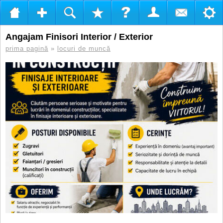
Angajam Finisori Interior / Exterior
prima pagină
»
locuri de muncă