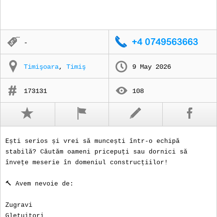
-
Timişoara
,
Timiş
9 May 2026
173131
108
Ești serios și vrei să muncești într-o echipă
stabilă? Căutăm oameni pricepuți sau dornici să
învețe meserie în domeniul construcțiilor!
🔨 Avem nevoie de:
Zugravi
Gletuitori