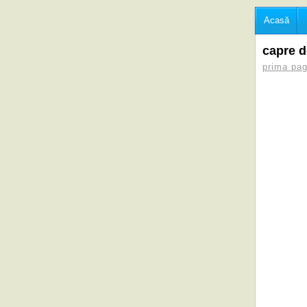
Acasă
capre d
prima pag