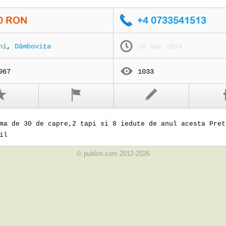
ni
,
Dâmboviţa
28 Sep 2014
967
1033
ma de 30 de capre,2 tapi si 8 iedute de anul acesta Pret
il
© publiro.com 2012-2026