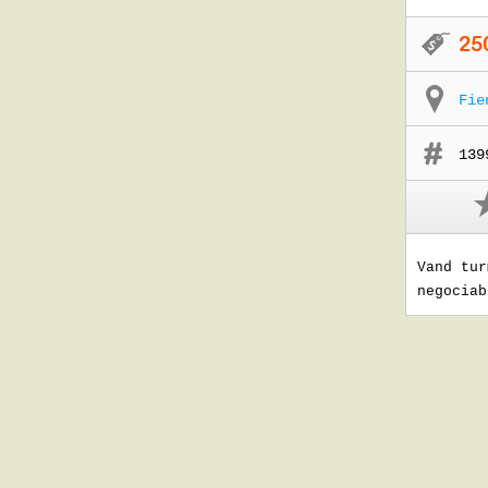
Fie
139
Vand tur
negociab