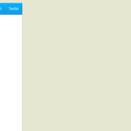
t
Setări