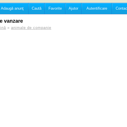
Adaugă anunţ
Caută
Favorite
Ajutor
Autentificare
Contac
e vanzare
ină
»
animale de companie