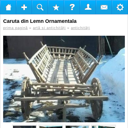
Caruta din Lemn Ornamentala
prima pagină
»
artă si antichități
»
antichități