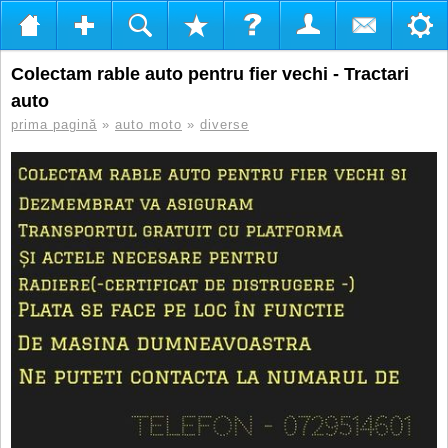
Colectam rable auto pentru fier vechi - Tractari
auto
prima pagină
»
auto moto
»
diverse