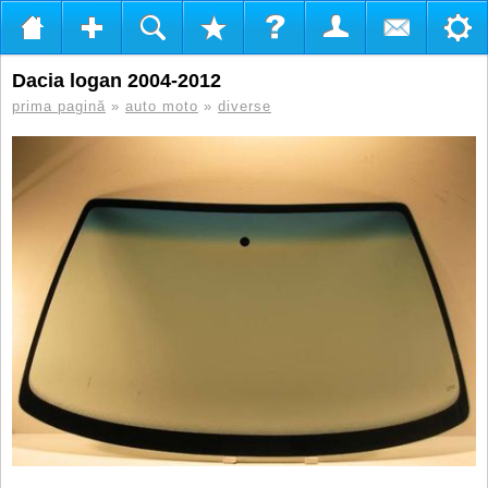
Dacia logan 2004-2012
prima pagină
»
auto moto
»
diverse