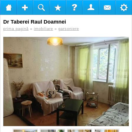
Dr Taberei Raul Doamnei
prima pagină
»
imobiliare
»
garsoniere