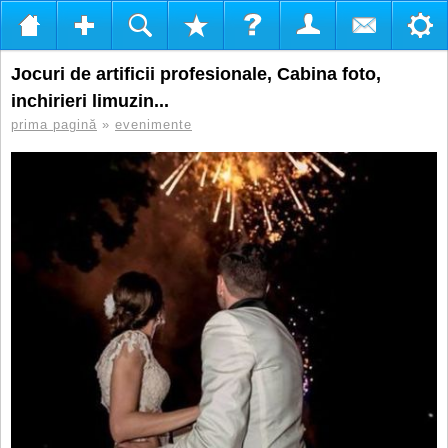
Jocuri de artificii profesionale, Cabina foto,
inchirieri limuzin...
prima pagină
»
evenimente