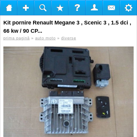
Kit pornire Renault Megane 3 , Scenic 3 , 1.5 dci ,
66 kw / 90 CP...
prima pagină
»
auto moto
»
diverse