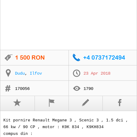
Dudu
,
Ilfov
23 Apr 2018
170056
1790
Kit pornire Renault Megane 3 , Scenic 3 , 1.5 dci ,
66 kw / 90 CP , motor : K9K 834 , K9KH834
compus din :