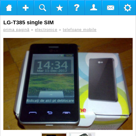
LG-T385 single SIM
prima pagină
»
electronice
»
telefoane mobile