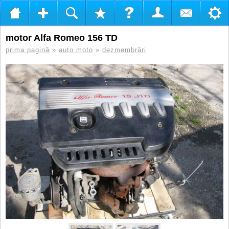
motor Alfa Romeo 156 TD
prima pagină
»
auto moto
»
dezmembrări