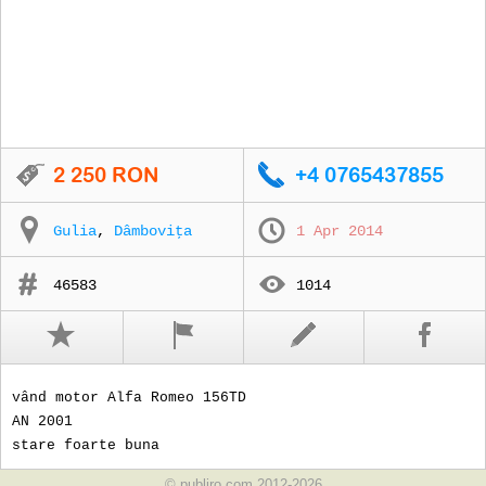
Gulia
,
Dâmboviţa
1 Apr 2014
46583
1014
vând motor Alfa Romeo 156TD
AN 2001
stare foarte buna
© publiro.com 2012-2026