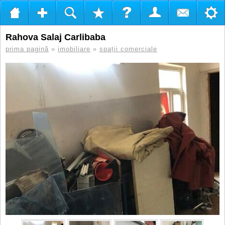
Rahova Salaj Carlibaba
prima pagină
»
imobiliare
»
spații comerciale