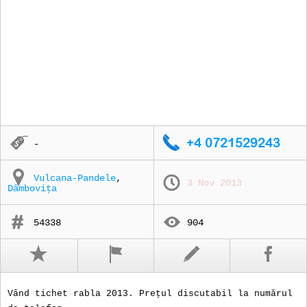
-
Vulcana-Pandele
,
3 Nov 2013
Dâmboviţa
54338
904
Vând tichet rabla 2013. Preţul discutabil la numărul