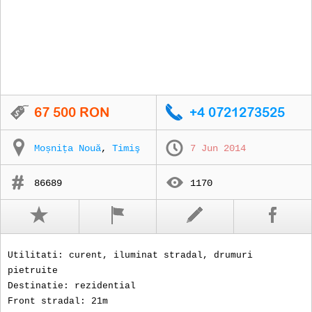
Moșnița Nouă
,
Timiş
7 Jun 2014
86689
1170
Utilitati: curent, iluminat stradal, drumuri
pietruite
Destinatie: rezidential
Front stradal: 21m