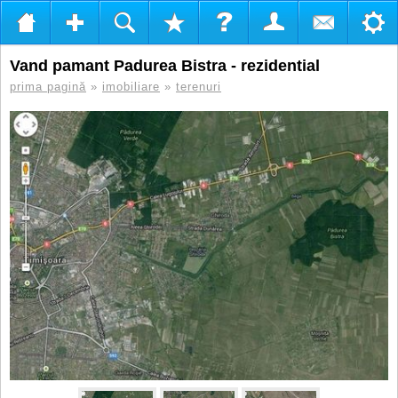
Vand pamant Padurea Bistra - rezidential
prima pagină
»
imobiliare
»
terenuri