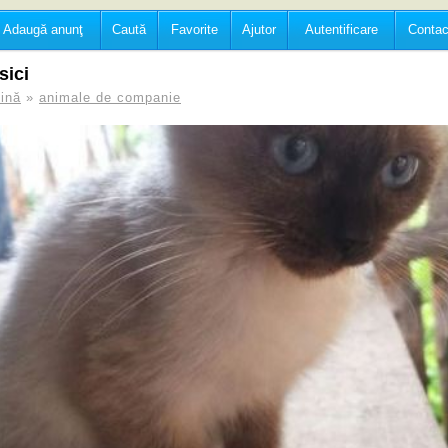
Adaugă anunţ
Caută
Favorite
Ajutor
Autentificare
Contac
sici
ină
»
animale de companie