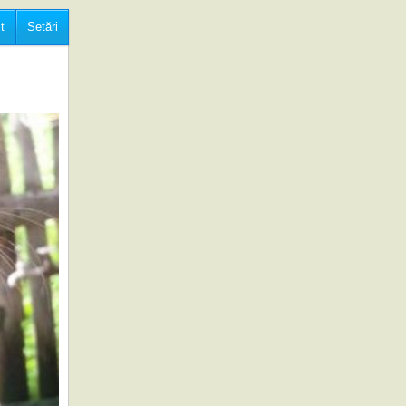
t
Setări