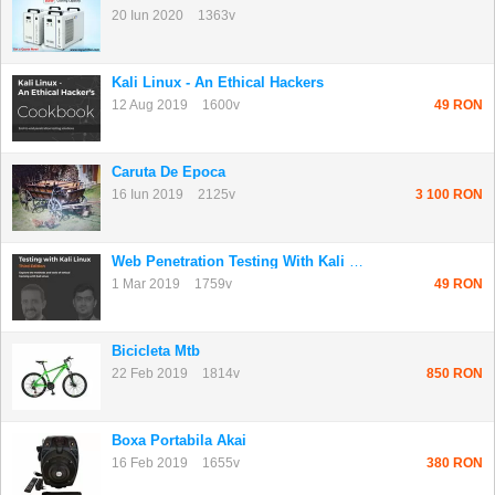
20 Iun 2020
1363v
Kali Linux - An Ethical Hackers
12 Aug 2019
1600v
49 RON
Caruta De Epoca
16 Iun 2019
2125v
3 100 RON
Web Penetration Testing With Kali Linux
1 Mar 2019
1759v
49 RON
Bicicleta Mtb
22 Feb 2019
1814v
850 RON
Boxa Portabila Akai
16 Feb 2019
1655v
380 RON