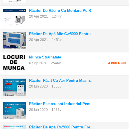
Răcitor De Răcire Cu Montare Pe Raft Pentru M...
20 Apr 2021
1244v
Răcitor De Apă Mic Cw5000 Pentru Tăietorul Cu...
20 Apr 2021
1451v
Munca Strainatate
6 Sep 2020
2546v
4 800 RON
Răcitor Răcit Cu Aer Pentru Mașina De Sudare ...
20 Iun 2020
1356v
Răcitor Recirculant Industrial Pentru Echipam...
20 Iun 2020
1277v
Răcitor De Apă Cw5000 Pentru Freze Cu Laser F...