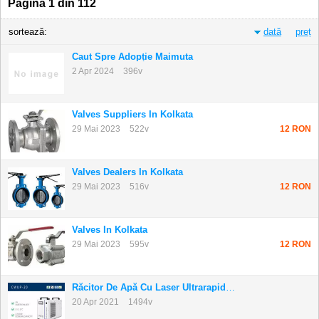
Pagina 1 din 112
sortează:
dată
preț
Caut Spre Adopție Maimuta
2 Apr 2024
396v
Valves Suppliers In Kolkata
29 Mai 2023
522v
12 RON
Valves Dealers In Kolkata
29 Mai 2023
516v
12 RON
Valves In Kolkata
29 Mai 2023
595v
12 RON
Răcitor De Apă Cu Laser Ultrarapid Cwup-20
20 Apr 2021
1494v