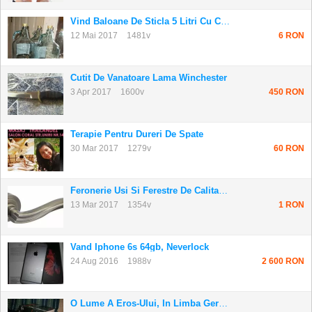
Vind Baloane De Sticla 5 Litri Cu Capace
12 Mai 2017
1481v
6 RON
Cutit De Vanatoare Lama Winchester
3 Apr 2017
1600v
450 RON
Terapie Pentru Dureri De Spate
30 Mar 2017
1279v
60 RON
Feronerie Usi Si Ferestre De Calitate La Pret...
13 Mar 2017
1354v
1 RON
Vand Iphone 6s 64gb, Neverlock
24 Aug 2016
1988v
2 600 RON
O Lume A Eros-Ului, In Limba Germana