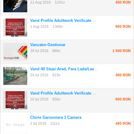
21 Aug 2016
1241v
400 RON
Vand Profile Adultwork Verificate Si Fara Ale...
1 Aug 2016
1306v
900 RON
Vanzator-Gestionar
28 Iul 2016
886v
1 500 RON
Vand 40 Stupi Arad, Fara Lada/lazi, Intretinu...
24 Iul 2016
819v
400 RON
Vand Profile Adultwork Verificate Si Fara Ale...
10 Iul 2016
856v
900 RON
Chirie Garsoniera 1 Camera
2 Iul 2016
1111v
495 RON