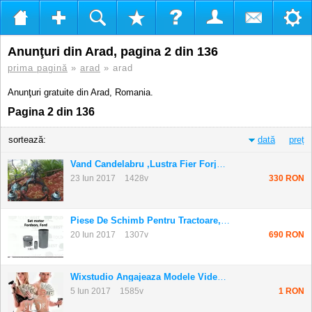
Anunţuri din Arad, pagina 2 din 136
prima pagină
»
arad
» arad
Anunţuri gratuite din Arad, Romania.
Pagina 2 din 136
sortează:
dată
preț
Vand Candelabru ,lustra Fier Forjat Cu Lant A...
23 Iun 2017
1428v
330 RON
Piese De Schimb Pentru Tractoare,ford Fordson...
20 Iun 2017
1307v
690 RON
Wixstudio Angajeaza Modele Videochat
5 Iun 2017
1585v
1 RON