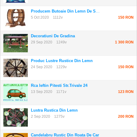
Producem Butoaie Din Lemn De Salcam Stejar
5 Oct 2020
1112v
150 RON
Decoratiuni De Gradina
29 Sep 2020
1249v
1 300 RON
Produc Lustre Rustice Din Lemn
24 Sep 2020
1229v
150 RON
Rca Ieftin Pitesti Str.trivale 24
13 Sep 2020
1171v
123 RON
Lustra Rustica Din Lemn
2 Sep 2020
1275v
200 RON
Candelabru Rustic Din Roata De Car