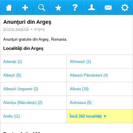
Anunţuri din Argeş
prima pagină
» argeş
Anunţuri gratuite din Argeş, Romania.
Localităţi din Argeş
Adunați (1)
Afrimești (1)
Albești (5)
Albeștii Pământeni (4)
Albeștii Ungureni (2)
Albota (18)
Alunișu (Băiculești) (2)
Aninoasa (5)
Arefu (11)
Încă 162 localități ▼