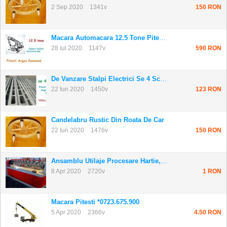
2 Sep 2020
1341v
150 RON
Macara Automacara 12.5 Tone Pitesti 0723.675....
28 Iul 2020
1147v
590 RON
De Vanzare Stalpi Electrici Se 4 Sc 10001 Pit...
22 Iun 2020
1450v
123 RON
Candelabru Rustic Din Roata De Car
22 Iun 2020
1476v
150 RON
Ansamblu Utilaje Procesare Hartie,carton
8 Apr 2020
2720v
1 RON
Macara Pitesti *0723.675.900
5 Apr 2020
2366v
4.50 RON