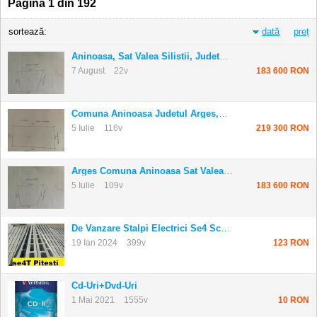
Pagina 1 din 192
sortează:
dată
preț
Aninoasa, Sat Valea Silistii, Judetul Arges
7 August
22v
183 600 RON
Comuna Aninoasa Judetul Arges,sat Valea Silis...
5 Iulie
116v
219 300 RON
Arges Comuna Aninoasa Sat Valea Silistii
5 Iulie
109v
183 600 RON
De Vanzare Stalpi Electrici Se4 Sc10001 Pites...
19 Ian 2024
399v
123 RON
Cd-Uri+dvd-Uri
1 Mai 2021
1555v
10 RON