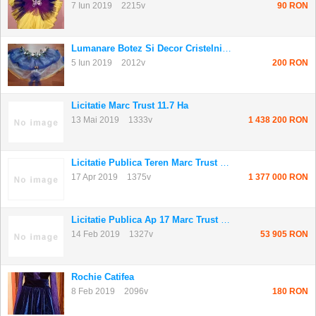
7 Iun 2019
2215v
90 RON
Lumanare Botez Si Decor Cristelnita - Un Set ...
5 Iun 2019
2012v
200 RON
Licitatie Marc Trust 11.7 Ha
13 Mai 2019
1333v
1 438 200 RON
Licitatie Publica Teren Marc Trust Consid Sa
17 Apr 2019
1375v
1 377 000 RON
Licitatie Publica Ap 17 Marc Trust Consid Sa
14 Feb 2019
1327v
53 905 RON
Rochie Catifea
8 Feb 2019
2096v
180 RON