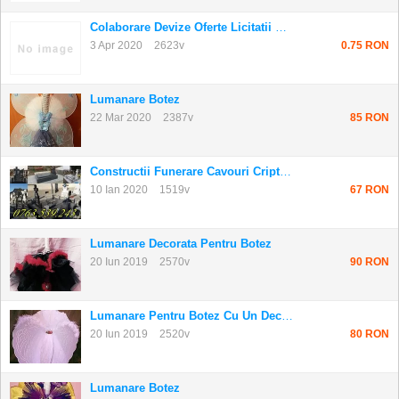
Colaborare Devize Oferte Licitatii Colaborato...
3 Apr 2020
2623v
0.75 RON
Lumanare Botez
22 Mar 2020
2387v
85 RON
Constructii Funerare Cavouri Cripte Preturi ...
10 Ian 2020
1519v
67 RON
Lumanare Decorata Pentru Botez
20 Iun 2019
2570v
90 RON
Lumanare Pentru Botez Cu Un Decor Special - A...
20 Iun 2019
2520v
80 RON
Lumanare Botez