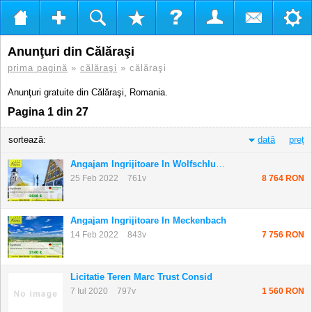
Anunţuri din Călăraşi
prima pagină
»
călăraşi
» călăraşi
Anunţuri gratuite din Călăraşi, Romania.
Pagina 1 din 27
sortează:
dată
preț
Angajam Ingrijitoare In Wolfschlugen
25 Feb 2022
761v
8 764 RON
Angajam Ingrijitoare In Meckenbach
14 Feb 2022
843v
7 756 RON
Licitatie Teren Marc Trust Consid
7 Iul 2020
797v
1 560 RON