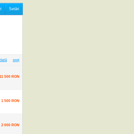
t
Setări
dată
preț
11 500 RON
1 500 RON
2 000 RON