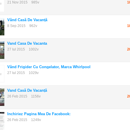
21 Nov 2015
985v
1
Vând Casă De Vacanţă
8 Sep 2015
962v
1
Vand Casa De Vacanta
27 Iul 2015
1002v
2
Vând Frigider Cu Congelator, Marca Whirlpool
27 Iul 2015
1029v
Vand Casă De Vacanţă
26 Feb 2015
1156v
2
Inchiriez Pagina Mea De Facebook:
26 Feb 2015
1249v