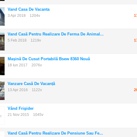
Vand Casa De Vacanta
3 Apr 2018
1204v
1
Vand Casă Pentru Realizare De Ferma De Animal...
5 Feb 2018
1219v
1
Maşină De Cusut Portabilă Bsew 8360 Nouă
18 Iun 2017
2076v
Vanzare Casă De Vacanţă
13 Apr 2016
1122v
2
Vând Frigider
21 Nov 2015
1045v
Vand Casă Pentru Realizare De Pensiune Sau Fe...