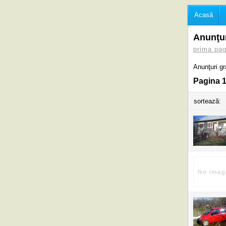
Acasă
Anunţur
prima pag
Anunţuri g
Pagina 1
sortează: