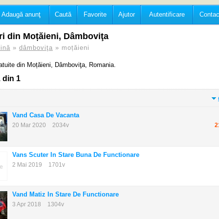
Adaugă anunţ
Caută
Favorite
Ajutor
Autentificare
Contac
i din Moțăieni, Dâmboviţa
ină
»
dâmboviţa
» moțăieni
ratuite din Moțăieni, Dâmboviţa, Romania.
 din 1
Vand Casa De Vacanta
20 Mar 2020
2034v
2
Vans Scuter In Stare Buna De Functionare
2 Mai 2019
1701v
Vand Matiz In Stare De Functionare
3 Apr 2018
1304v