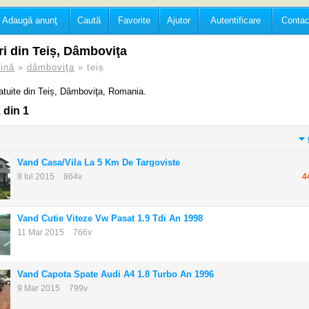
Adaugă anunţ
Caută
Favorite
Ajutor
Autentificare
Contac
i din Teiș, Dâmboviţa
ină
»
dâmboviţa
» teiș
atuite din Teiș, Dâmboviţa, Romania.
 din 1
Vand Casa/vila La 5 Km De Targoviste
8 Iul 2015
864v
4
Vand Cutie Viteze Vw Pasat 1.9 Tdi An 1998
11 Mar 2015
766v
Vand Capota Spate Audi A4 1.8 Turbo An 1996
9 Mar 2015
799v