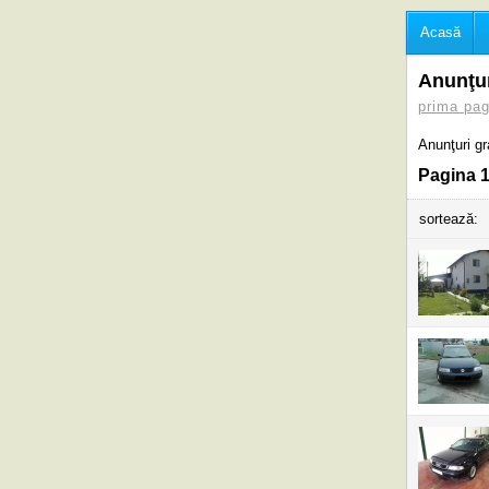
Acasă
Anunţur
prima pag
Anunţuri gr
Pagina 1
sortează: