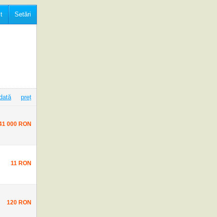
t
Setări
dată
preț
41 000 RON
11 RON
120 RON