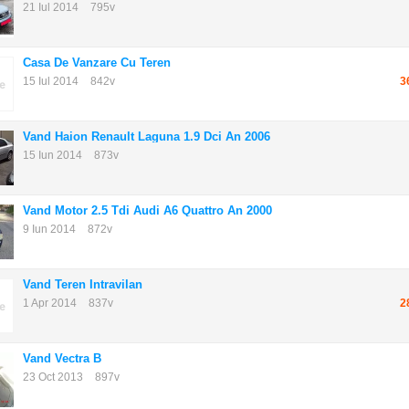
21 Iul 2014
795v
Casa De Vanzare Cu Teren
15 Iul 2014
842v
3
Vand Haion Renault Laguna 1.9 Dci An 2006
15 Iun 2014
873v
Vand Motor 2.5 Tdi Audi A6 Quattro An 2000
9 Iun 2014
872v
Vand Teren Intravilan
1 Apr 2014
837v
2
Vand Vectra B
23 Oct 2013
897v