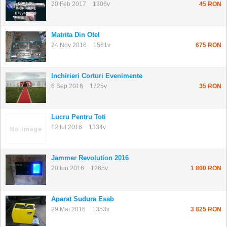
20 Feb 2017
1306v
45 RON
Matrita Din Otel
24 Nov 2016
1561v
675 RON
Inchirieri Corturi Evenimente
6 Sep 2016
1725v
35 RON
Lucru Pentru Toti
12 Iul 2016
1334v
Jammer Revolution 2016
20 Iun 2016
1265v
1 800 RON
Aparat Sudura Esab
29 Mai 2016
1353v
3 825 RON