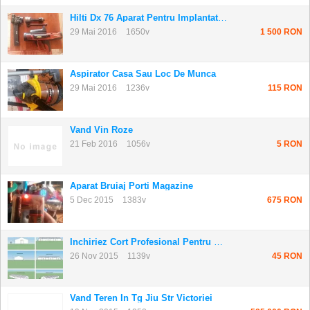
Hilti Dx 76 Aparat Pentru Implantat Bolturi
29 Mai 2016
1650v
1 500 RON
Aspirator Casa Sau Loc De Munca
29 Mai 2016
1236v
115 RON
Vand Vin Roze
21 Feb 2016
1056v
5 RON
Aparat Bruiaj Porti Magazine
5 Dec 2015
1383v
675 RON
Inchiriez Cort Profesional Pentru Evenimente
26 Nov 2015
1139v
45 RON
Vand Teren In Tg Jiu Str Victoriei