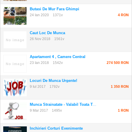
Butasi De Mur Fara Ghimpi
24 Ian 2020
1371v
4 RON
Caut Loc De Munca
26 Nov 2018
1561v
Apartament 4 , Camere Central
23 Ian 2018
1542v
274 500 RON
Locuri De Munca Urgente!
9 Iul 2017
1792v
1 350 RON
Munca Strainatate - Valabil Toata Tara
9 Mar 2017
1495v
1 RON
Inchirieri Corturi Evenimente