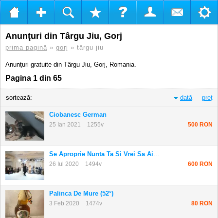
Anunţuri din Târgu Jiu, Gorj
prima pagină
»
gorj
» târgu jiu
Anunţuri gratuite din Târgu Jiu, Gorj, Romania.
Pagina 1 din 65
sortează:
dată
preț
Ciobanesc German
25 Ian 2021
1255v
500 RON
Se Aproprie Nunta Ta Si Vrei Sa Ai Un Dans De...
26 Iul 2020
1494v
600 RON
Palinca De Mure (52°)
3 Feb 2020
1474v
80 RON