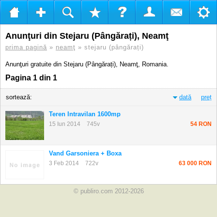
Anunţuri din Stejaru (Pângărați), Neamţ
prima pagină
»
neamţ
» stejaru (pângărați)
Anunţuri gratuite din Stejaru (Pângărați), Neamţ, Romania.
Pagina 1 din 1
sortează:
dată
preț
Teren Intravilan 1600mp
15 Iun 2014
745v
54 RON
Vand Garsoniera + Boxa
3 Feb 2014
722v
63 000 RON
© publiro.com 2012-2026