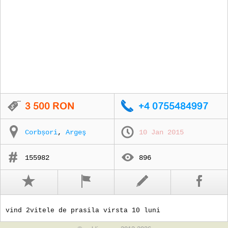
Corbșori
,
Argeş
10 Jan 2015
155982
896
vind 2vitele de prasila virsta 10 luni